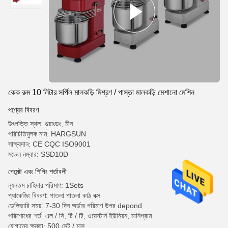
কেক রুম 10 লিটার সর্পিল মালকড়ি মিশ্রণ / পাস্তা মালকড়ি মেশানো মেশিন
পণ্যের বিবরণ
উৎপত্তি স্থল: গুয়াংডং, চীন
পরিচিতিমুলক নাম: HARGSUN
সাক্ষ্যদান: CE CQC ISO9001
মডেল নম্বার: SSD10D
পেমেন্ট এবং শিপিং শর্তাবলী
ন্যূনতম চাহিদার পরিমাণ: 1Sets
প্যাকেজিং বিবরণ: পাতলা পাতলা কাঠ বক্স
ডেলিভারি সময়: 7-30 দিন অর্ডার পরিমাণ উপর depond
পরিশোধের শর্ত: এল / সি, টি / টি, ওয়েস্টার্ন ইউনিয়ন, মানিগ্রাম
যোগানের ক্ষমতা: 500 সেট / মাস