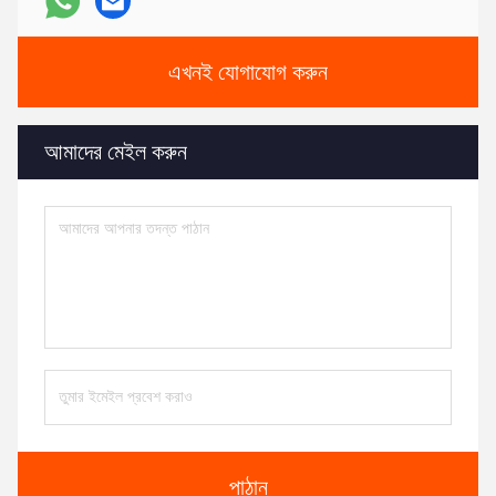
এখনই যোগাযোগ করুন
আমাদের মেইল ​​করুন
পাঠান