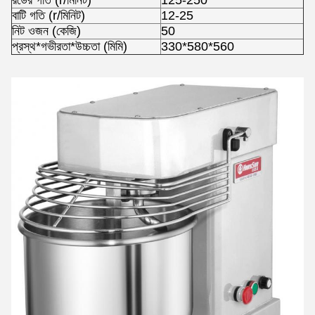
রডের গতি (r/মিনিট)
125-250
বাটি গতি (r/মিনিট)
12-25
নিট ওজন (কেজি)
50
প্রস্থ*গভীরতা*উচ্চতা (মিমি)
330*580*560