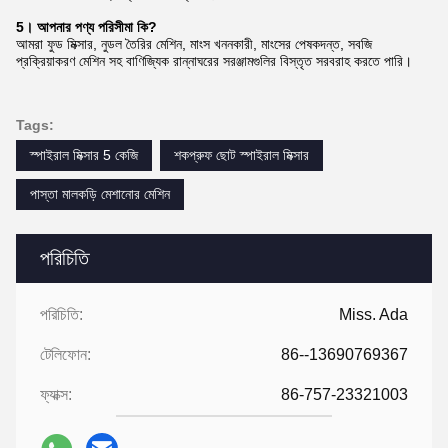
5।
আপনার পণ্য পরিসীমা কি?
আমরা ফুড মিক্সার, নুডল তৈরির মেশিন, মাংস খননকারী, মাংসের পেষকদন্ত, সবজি
প্রক্রিয়াকরণ মেশিন সহ বাণিজ্যিক রান্নাঘরের সরঞ্জামগুলির বিস্তৃত সরবরাহ করতে পারি।
Tags:
স্পাইরাল মিক্সার 5 কেজি
শকপ্রুফ ছোট স্পাইরাল মিক্সার
পাস্তা মালকড়ি মেশানোর মেশিন
পরিচিতি
পরিচিতি:
Miss. Ada
টেলিফোন:
86--13690769367
ফ্যাক্স:
86-757-23321003