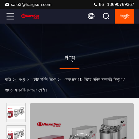
sale3@hargsun.com
86--13690769367
উদ্ধৃতি
পণ্য
বাড়ি
>
পণ্য
>
ছোট সর্পিল মিশুক
>
কেক রুম 10 লিটার সর্পিল মালকড়ি মিশ্রণ /
পাস্তা মালকড়ি মেশানো মেশিন