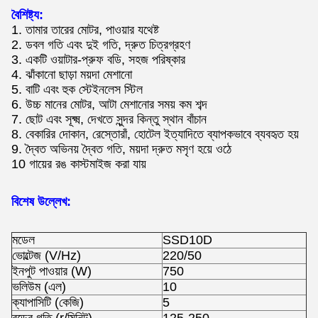
বৈশিষ্ট্য:
1. তামার তারের মোটর, পাওয়ার যথেষ্ট
2. ডবল গতি এবং দুই গতি, দ্রুত চিত্রগ্রহণ
3. একটি ওয়াটার-প্রুফ বডি, সহজ পরিষ্কার
4. ঝাঁকানো ছাড়া ময়দা মেশানো
5. বাটি এবং হুক স্টেইনলেস স্টিল
6. উচ্চ মানের মোটর, আটা মেশানোর সময় কম শব্দ
7. ছোট এবং সূক্ষ্ম, দেখতে সুন্দর কিন্তু স্থান বাঁচান
8. বেকারির দোকান, রেস্তোরাঁ, হোটেল ইত্যাদিতে ব্যাপকভাবে ব্যবহৃত হয়
9. দ্বৈত অভিনয় দ্বৈত গতি, ময়দা দ্রুত মসৃণ হয়ে ওঠে
10 গায়ের রঙ কাস্টমাইজ করা যায়
বিশেষ উল্লেখ:
মডেল
SSD10D
ভোল্টেজ (V/Hz)
220/50
ইনপুট পাওয়ার (W)
750
ভলিউম (এল)
10
ক্যাপাসিটি (কেজি)
5