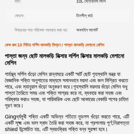
বাটি:
10L স্টেইনলেস স্টিল
মোড়ক:
তিনপীস্ কাঠ
বিক্রয়ের পরে পরিষেবা সরবরাহ করা হয়:
অনলাইন সাপোর্ট
কেক রুম 10 লিটার সর্পিল মালকড়ি মিশ্রণ / পাস্তা মালকড়ি মেশানো মেশিন
পাস্তা জন্য ছোট মালকড়ি মিক্সার সর্পিল মিক্সার মালকড়ি মেশানো
মেশিন
গার্হস্থ্য সর্পিল গুঁড়ো মেশিন রান্নাঘরে একটি স্মার্ট ছোট গৃহস্থালি যন্ত্র যা
বৈজ্ঞানিক শক্তি অনুপাতের মাধ্যমে সমানভাবে ময়দা এবং জল মিশ্রিত করতে
পারে, এবং ম্যানুয়াল গুঁড়ো অনুকরণ করে।গৃহস্থালি ময়দার গুঁড়ো মেশিন শুধু
পাস্তা তৈরিতে সময় এবং শক্তি সাশ্রয় করে না, ব্যবহার করা সহজ এবং
পরিষ্কার করাও সহজ, যা পারিবারিক এবং ছোট আকারের বেকারি শপের চাহিদা
পূরণ করে।
Gingর্ধ্বমুখী শক্তি একটি অভিন্ন গতিতে নুডলস গুঁড়ো করতে পারে, এটি
একটি সূক্ষ্ম এবং ভাল স্বাদ তৈরি করা সহজ করে, যা প্রশংসায় পূর্ণ;নিরাপত্তা
shied উন্মোচিত হয়, এটি স্বয়ংক্রিয় শক্তি বন্ধ সুরক্ষা হবে।