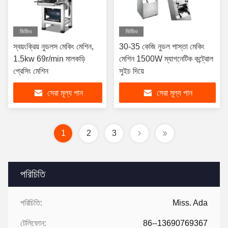
ভিডিও
ভিডিও
স্বয়ংক্রিয় নুডলস মেকিং মেশিন,
30-35 কেজি নুডল পাস্তা মেকিং
1.5kw 69r/min মালকড়ি
মেশিন 1500W ম্যাগনেটিক কন্ট্রোল
প্রেসিং মেশিন
সুইচ দিয়ে
সেরা মূল্য পান
সেরা মূল্য পান
1
2
3
পরিচিতি
পরিচিতি:
Miss. Ada
টেলিফোন:
86--13690769367