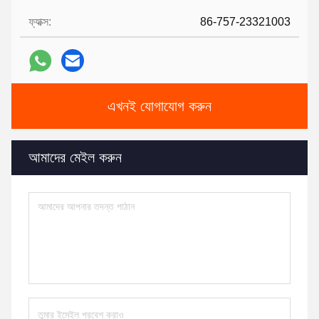
ফ্যাক্স:
86-757-23321003
এখনই যোগাযোগ করুন
আমাদের মেইল ​​করুন