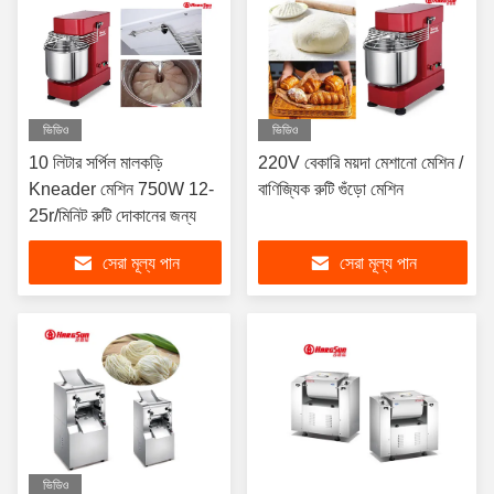
ভিডিও
ভিডিও
10 লিটার সর্পিল মালকড়ি
220V বেকারি ময়দা মেশানো মেশিন /
Kneader মেশিন 750W 12-
বাণিজ্যিক রুটি গুঁড়ো মেশিন
25r/মিনিট রুটি দোকানের জন্য
সেরা মূল্য পান
সেরা মূল্য পান
ভিডিও