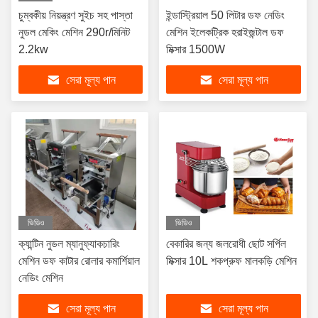
চুম্বকীয় নিয়ন্ত্রণ সুইচ সহ পাস্তা
ইন্ডাস্ট্রিয়াল 50 লিটার ডফ নেডিং
নুডল মেকিং মেশিন 290r/মিনিট
মেশিন ইলেকট্রিক হরাইজন্টাল ডফ
2.2kw
মিক্সার 1500W
সেরা মূল্য পান
সেরা মূল্য পান
ভিডিও
ভিডিও
ক্যান্টিন নুডল ম্যানুফ্যাকচারিং
বেকারির জন্য জলরোধী ছোট সর্পিল
মেশিন ডফ কাটার রোলার কমার্শিয়াল
মিক্সার 10L শকপ্রুফ মালকড়ি মেশিন
নেডিং মেশিন
সেরা মূল্য পান
সেরা মূল্য পান