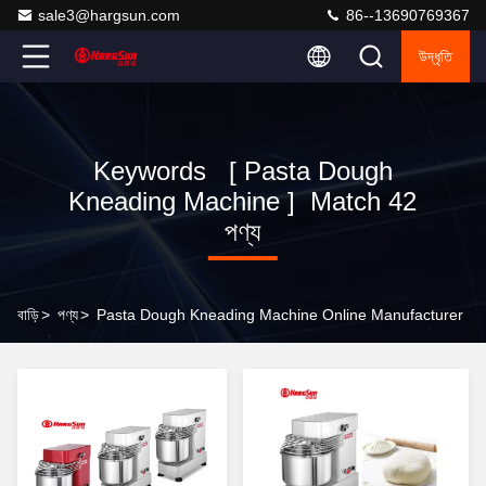
sale3@hargsun.com
86--13690769367
উদ্ধৃতি
Keywords [ Pasta Dough
Kneading Machine ] Match 42
পণ্য
বাড়ি
>
পণ্য
>
Pasta Dough Kneading Machine Online Manufacturer