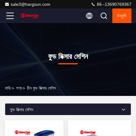
sale3@hargsun.com
86--13690769367
উদ্ধৃতি
ফুড মিক্সার মেশিন
বাড়ি
>
পণ্য
>
চীন ফুড মিক্সার মেশিন
ফুড মিক্সার মেশিন