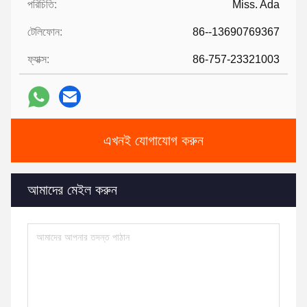
পরিচিতি:
Miss. Ada
টেলিফোন:
86--13690769367
ফ্যাক্স:
86-757-23321003
এখনই যোগাযোগ করুন
আমাদের মেইল ​​করুন