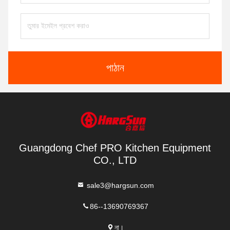
পাঠান
Guangdong Chef PRO Kitchen Equipment
CO., LTD
sale3@hargsun.com
86--13690769367
না।