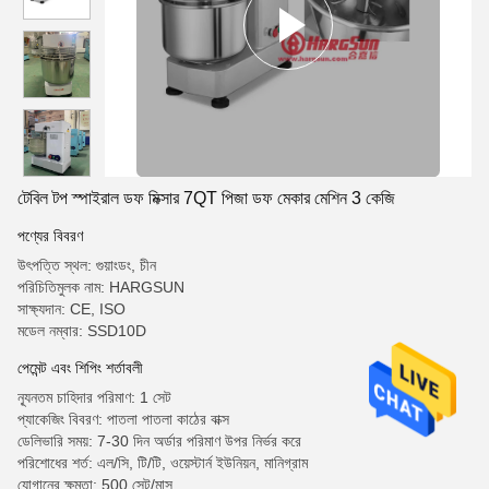
টেবিল টপ স্পাইরাল ডফ মিক্সার 7QT পিজা ডফ মেকার মেশিন 3 কেজি
পণ্যের বিবরণ
উৎপত্তি স্থল: গুয়াংডং, চীন
পরিচিতিমুলক নাম: HARGSUN
সাক্ষ্যদান: CE, ISO
মডেল নম্বার: SSD10D
পেমেন্ট এবং শিপিং শর্তাবলী
ন্যূনতম চাহিদার পরিমাণ: 1 সেট
প্যাকেজিং বিবরণ: পাতলা পাতলা কাঠের বাক্স
ডেলিভারি সময়: 7-30 দিন অর্ডার পরিমাণ উপর নির্ভর করে
পরিশোধের শর্ত: এল/সি, টি/টি, ওয়েস্টার্ন ইউনিয়ন, মানিগ্রাম
যোগানের ক্ষমতা: 500 সেট/মাস