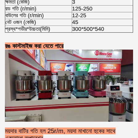
ক্ষমতা (কেজি)
3
রড গতি (r/min)
125-250
বাউলের ​​গতি (r/min)
12-25
নেট ওজন (কেজি)
45
প্রস্থ*গভীর*উচ্চতা(মিমি)
300*500*540
রঙ কাস্টমাইজ করা যেতে পারে
ময়দার বাটির গতি হল 25r/m, ময়দা মাখানো হুকের সাথে
একযোগে অপারেশন