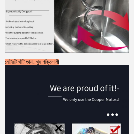
মোটরটি খাঁটি তামা, খুব শক্তিশালী