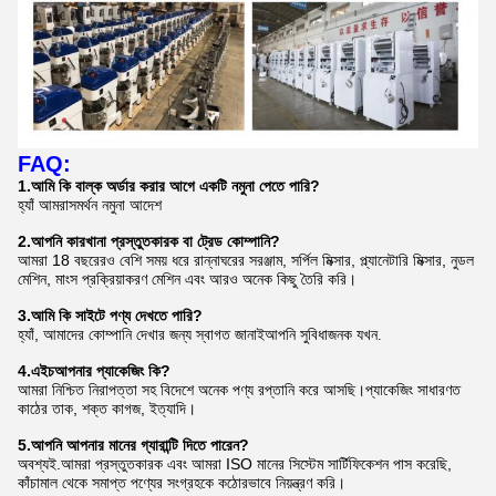
FAQ:
1.
আমি কি বাল্ক অর্ডার করার আগে একটি নমুনা পেতে পারি?
হ্যাঁ আমরা
সমর্থন নমুনা আদেশ
2.
আপনি কারখানা প্রস্তুতকারক বা ট্রেড কোম্পানি?
আমরা 18 বছরেরও বেশি সময় ধরে রান্নাঘরের সরঞ্জাম, সর্পিল মিক্সার, প্ল্যানেটারি মিক্সার, নুডল
মেশিন, মাংস প্রক্রিয়াকরণ মেশিন এবং আরও অনেক কিছু তৈরি করি।
3.
আমি কি সাইটে পণ্য দেখতে পারি?
হ্যাঁ, আমাদের কোম্পানি দেখার জন্য স্বাগত জানাই
আপনি সুবিধাজনক যখন.
4.
এইচ
আপনার প্যাকেজিং কি?
আমরা নিশ্চিত নিরাপত্তা সহ বিদেশে অনেক পণ্য রপ্তানি করে আসছি।প্যাকেজিং সাধারণত
কাঠের তাক, শক্ত কাগজ, ইত্যাদি।
5.
আপনি আপনার মানের গ্যারান্টি দিতে পারেন?
অবশ্যই.আমরা প্রস্তুতকারক এবং আমরা ISO মানের সিস্টেম সার্টিফিকেশন পাস করেছি,
কাঁচামাল থেকে সমাপ্ত পণ্যের সংগ্রহকে কঠোরভাবে নিয়ন্ত্রণ করি।