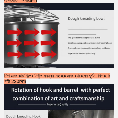
শিল্প এবং কারুশিল্পের নিখুঁত সমন্বয় সহ হুক এবং ব্যারেলের ঘূর্ণন, মিশ্রণের
গতি 220r/m