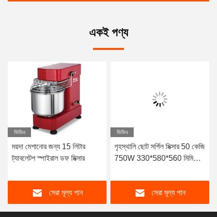
একই পণ্য
ভিডিও
ভিডিও
ময়দা মেশানোর জন্য 15 লিটার
গৃহস্থালি ছোট সর্পিল মিক্সার 50 কেজি
ট্যাবলেটপ স্পাইরাল ডফ মিক্সার
750W 330*580*560 মিমি
সর্পিল হুক সহ
সেরা মূল্য পান
সেরা মূল্য পান