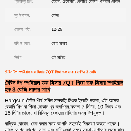
প্রযোজ্য শিল্প:
হোটেল, রেস্তোরাঁ, বেকারির দোকান, খাবারের দোকান
মূল উপাদান:
মোটর
বোলের গতি:
12-25
ববি উপাদান:
লোহা ঢালাই
নির্মাণ:
বেল্ট চালিত
টেবিল টপ স্পাইরাল ডফ মিক্সার 7QT পিজা ডফ মেকার মেশিন 3 কেজি
টেবিল টপ স্পাইরাল ডফ মিক্সার 7QT পিজা ডফ মিক্সার স্পাইরাল
হুক 3 কেজি ময়দার সাথে
Hargsun টেবিল শীর্ষ সর্পিল মালকড়ি মিশুক ইতালি নকশা, এটা অনেক
বেকারি শিল্প বা পিজা দোকান খুব জনপ্রিয়.ক্ষমতা 7 লিটার, 10 লিটার এবং
15 লিটার থেকে, যা বিভিন্ন বেকারের চাহিদার জন্য উপযুক্ত।
যান্ত্রিক বোতাম, বেক করার সময় আপনি সহজেই নিয়ন্ত্রণ করতে পারেন।
ডাবল মোশন ফাংশন, নাড়া এবং বাটি একই সময়ে ময়দা মেশানোর জন্য কাজ