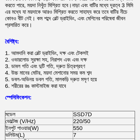
করতে পারে, ময়দা নিখুঁত মিশ্রিত হবে।নাড়া এবং বাটির মধ্যে দূরত্ব 3 মিমি
এর মধ্যে যা ময়দাকে আরও মিশ্রিত করতে সাহায্য করে তবে বাটির নীচে
কোনও বীট নেই। কম শব্দে বেল্ট ড্রাইভিং, এবং মেশিনের পরিষেবা জীবন
প্রসারিত করে।
বৈশিষ্ট্য:
1. আমদানি করা বেল্ট ড্রাইভিং, দক্ষ এবং টেকসই
2. ওভারলোড সুরক্ষা সহ, নিরাপদ এবং এবং দক্ষ
3. ডাবল গতি এবং দুটি গতি, দ্রুত চিত্রগ্রহণ
4. উচ্চ মানের মোটর, ময়দা মেশানোর সময় কম শব্দ
5. ডবল-অভিনয় ডবল গতি, মালকড়ি দ্রুত মসৃণ হয়ে
6. শরীরের রঙ কাস্টমাইজ করা যাবে
স্পেসিফিকেশন:
মডেল
SSD7D
ভোল্টেজ (V/Hz)
220/50
ইনপুট পাওয়ার(W)
550
ভলিউম(L)
7