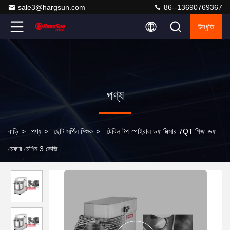
sale3@hargsun.com
86--13690769367
উদ্ধৃতি
পণ্য
বাড়ি
>
পণ্য
>
ছোট সর্পিল মিশুক
>
টেবিল টপ স্পাইরাল ডফ মিক্সার 7QT পিজা ডফ
মেকার মেশিন 3 কেজি