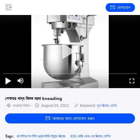
যোগাযোগ
পেশাদার খাদ্য মিশুক ময়দা kneading
অন্যান্য ভিডিও
August 24, 2021
Keyword:
ফুড মিক্সার মেশিন
আমাদের সাথে যোগাযোগ করুন
Tags:
#
স্টেইনলেস স্টিল প্ল্যানেটারি স্ট্যান্ড মিক্সার
#
10 কেজি কেক ডো মিক্সার মেশিন