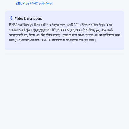
#
380V হেভি ডিউটি ​​বেকিং মিক্সার
Video Description:
BH30 কমার্শিয়াল ফুড মিক্সার মেশিন আবিষ্কার করুন, একটি 30L স্টেইনলেস স্টিল স্ট্যান্ড মিক্সার
বেকারির জন্য নিখুঁত। পুঙ্খানুপুঙ্খভাবে মিশ্রিত করার জন্য গ্রহের গতি বৈশিষ্ট্যযুক্ত, এতে একটি
আলোড়নকারী রড, মিক্সার এবং ডিম বিটার রয়েছে। ময়দা মাখানো, মাখন মেশানো এবং মাংস পিটানোর জন্য
আদর্শ, এই টেকসই মেশিনটি CE/ETL সার্টিফিকেশন সহ রপ্তানি মান পূরণ করে।