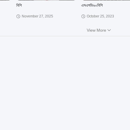
বিপি
এসএসডি৬০বিপি
November 27, 2025
October 25, 2023
View More
00:14
00:56
 গতির
হোম বেকারি এবং বেকারি শপের জন্য কেক
উদ্ভিজ্জ ছিঁড়ে ফেলা এবং তরমুজ কাটার 
ক্রিম মিক্সার 7 লিটার
June 06, 2023
May 30, 2023
00:39
01:11
রমেন পাস্তার জন্য বেধ স্টেইনলেস স্টীল
পরিবর্তনশীল গতি ফ্রিকোয়েন্সি প্ল্যানে
বাণিজ্যিক নুডল তৈরির মেশিন সামঞ্জস্য করুন
মিক্সার পিৎজা ময়দার জন্য