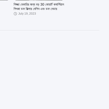
পিজ্জা বেকারির জন্য বড় 30 কোয়ার্ট কমার্শিয়াল
পিৎজা ডফ মিক্সার মেশিন এবং ডফ নেডার
July 19, 2023
01:01
00:16
যন্ত্র
বেকারির জন্য 50 কেজি এক ব্যাগ স্পাইরাল
ডফ মিক্সার
May 02, 2023
01:29
00:33
টারি ফুড
কসাইয়ের জন্য 5 লিটার টেবিল টপ বাউল
কাটার মাংস সবজি ফল পেঁয়াজ কাটা