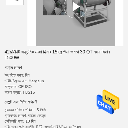
42r/মিনিট অনুভূমিক ময়দা মিক্সার 15kg গুঁড়া ক্ষমতা 30 QT ময়দা মিক্সার
1500W
পণ্যের বিবরণ
উৎপত্তি স্থল: চীন
পরিচিতিমুলক নাম: Hargsun
সাক্ষ্যদান: CE ISO
মডেল নম্বার: HJS15
পেমেন্ট এবং শিপিং শর্তাবলী
ন্যূনতম চাহিদার পরিমাণ: 5 পিসি
প্যাকেজিং বিবরণ: কাঠের ক্ষেত্রে
ডেলিভারি সময়: 10 দিন
পরিশোধের শর্ত: এল/সি, টি/টি, ওয়েস্টার্ন ইউনিয়ন, মানিগ্রাম