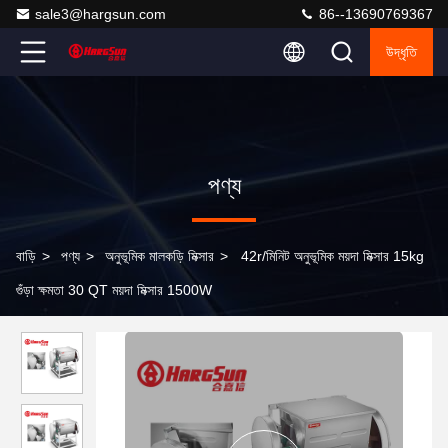
sale3@hargsun.com
86--13690769367
উদ্ধৃতি
পণ্য
বাড়ি
>
পণ্য
>
অনুভূমিক মালকড়ি মিক্সার
>
42r/মিনিট অনুভূমিক ময়দা মিক্সার 15kg
গুঁড়া ক্ষমতা 30 QT ময়দা মিক্সার 1500W