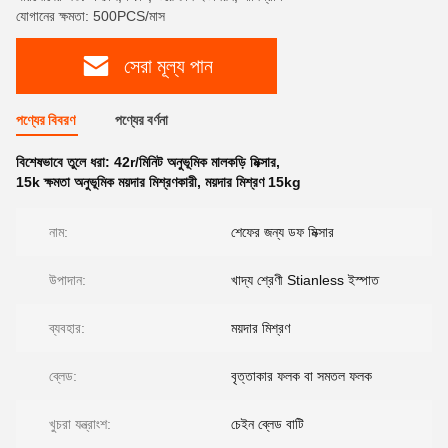
যোগানের ক্ষমতা: 500PCS/মাস
সেরা মূল্য পান
পণ্যের বিবরণ
পণ্যের বর্ণনা
বিশেষভাবে তুলে ধরা:
42r/মিনিট অনুভূমিক মালকড়ি মিক্সার
,
15k ক্ষমতা অনুভূমিক ময়দার মিশ্রণকারী
,
ময়দার মিশ্রণ 15kg
নাম:
শেফের জন্য ডফ মিক্সার
উপাদান:
খাদ্য শ্রেণী Stianless ইস্পাত
ব্যবহার:
ময়দার মিশ্রণ
ব্লেড:
বৃত্তাকার ফলক বা সমতল ফলক
খুচরা যন্ত্রাংশ:
চেইন ব্লেড বাটি