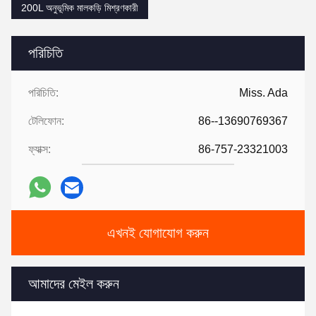
200L অনুভূমিক মালকড়ি মিশ্রণকারী
পরিচিতি
পরিচিতি:
Miss. Ada
টেলিফোন:
86--13690769367
ফ্যাক্স:
86-757-23321003
এখনই যোগাযোগ করুন
আমাদের মেইল ​​করুন