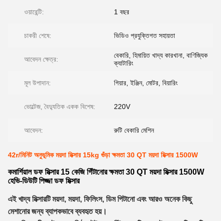
ওয়ারেন্টি:
1 বছর
চাকরী শেষে:
ভিডিও প্রযুক্তিগত সহায়তা
বেকারি, হিমায়িত খাদ্য কারখানা, বাণিজ্যিক
আবেদন ক্ষেত্র:
ক্যাটারিং
মূল উপাদান:
গিয়ার, ইঞ্জিন, মোটর, বিয়ারিং
ভোল্টেজ, বৈদ্যুতিক একক বিশেষ:
220V
আবেদন:
রুটি বেকারি মেশিন
42r/মিনিট অনুভূমিক ময়দা মিক্সার 15kg গুঁড়া ক্ষমতা 30 QT ময়দা মিক্সার 1500W
কমার্শিয়াল ডফ মিক্সার 15 কেজি গিঁটানোর ক্ষমতা 30 QT ময়দা মিক্সার 1500W
হেভি-ডিউটি ​​পিজ্জা ডফ মিক্সার
এই খাদ্য মিক্সারটি ময়দা, ময়দা, ফিলিংস, ডিম পিটানো এবং আরও অনেক কিছু
মেশানোর জন্য ব্যাপকভাবে ব্যবহৃত হয়।