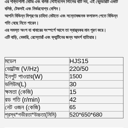
এর শক্তিশালী মোটর এবং বলিষ্ঠ স্টেইনলেস স্টিলের বাটি সহ, এই ব্লেন্ডারটি একটি
বলিষ্ঠ, টেকসই এবং নির্ভরযোগ্য মেশিন।
আপনি বিভিন্ন মিশ্রণের চাহিদা মেটাতে এবং সন্তোষজনক ফলাফল পেতে বিভিন্ন
গতি বেছে নিতে পারেন।
এর সমস্ত অংশ যা খাবারের সংস্পর্শে আসে তা স্বাস্থ্যকর মান পূরণ করে।
এটি বাড়ি, বেকারি, রেস্তোরাঁ এবং ক্যান্টিনের জন্য আদর্শ হাতিয়ার।
মডেল
HJS15
ভোল্টেজ (V/Hz)
220/50
ইনপুট পাওয়ার(W)
1500
ভলিউম(L)
30
ক্ষমতা (কেজি)
15
রড গতি (r/min)
42
নেট ওজন (কেজি)
65
প্রস্থ*গভীরতা*উচ্চতা(মিমি)
520*650*680