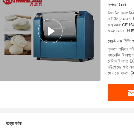
পণ্যের বিবরণ
উৎপত্তি স্থল: চীন
পরিচিতিমুলক নাম
সাক্ষ্যদান: CE I
মডেল নম্বার: HJ
পেমেন্ট এবং শিপিং শ
ন্যূনতম চাহিদার পর
প্যাকেজিং বিবরণ: 
ডেলিভারি সময়: 10
পরিশোধের শর্ত: এল/স
যোগানের ক্ষমতা:
পণ্যের বর্ণনা