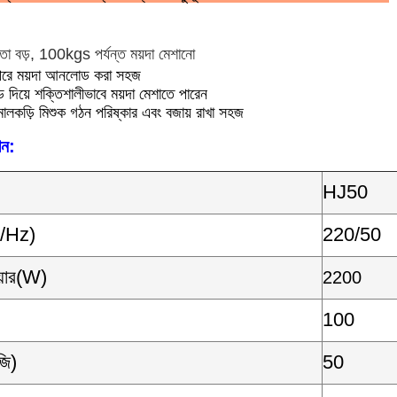
মতা বড়, 100kgs পর্যন্ত ময়দা মেশানো
পরে ময়দা আনলোড করা সহজ
েড দিয়ে শক্তিশালীভাবে ময়দা মেশাতে পারেন
মালকড়ি মিশুক গঠন পরিষ্কার এবং বজায় রাখা সহজ
শন:
HJ50
V/Hz)
220/50
য়ার(W)
2200
100
জি)
50