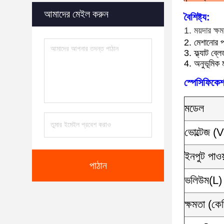
আমাদের মেইল ​​করুন
বৈশিষ্ট্য:
1. ময়দার ক্ষ
2. মেশানোর 
3. ফ্ল্যাট ব্ল
4. অনুভূমিক 
স্পেসিফিকে
মডেল
ভোল্টেজ (
ইনপুট পাও
পাঠান
ভলিউম(L)
ক্ষমতা (কে