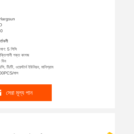
: Hargsun
SO
50
র্তাবলী
িমাণ: 5 পিসি
শক্তিশালী শক্ত কাগজ
 দিন
ি, টি/টি, ওয়েস্টার্ন ইউনিয়ন, মানিগ্রাম
 500PCS/মাস
সেরা মূল্য পান