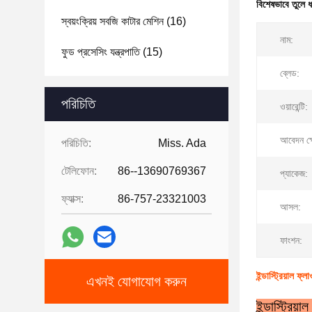
বিশেষভাবে তুলে 
স্বয়ংক্রিয় সবজি কাটার মেশিন
(16)
নাম:
ফুড প্রসেসিং যন্ত্রপাতি
(15)
ব্লেড:
পরিচিতি
ওয়ারেন্টি:
আবেদন ক্ষ
পরিচিতি:
Miss. Ada
টেলিফোন:
86--13690769367
প্যাকেজ:
ফ্যাক্স:
86-757-23321003
আসল:
ফাংশন:
ইন্ডাস্ট্রিয়াল ফ্
এখনই যোগাযোগ করুন
ইন্ডাস্ট্রিয