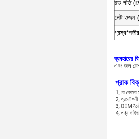
রড গতি (r
নেট ওজন 
প্রস্থ*গভীর
ব্যবহারের ব
এবং জল মেশ
প্রাক বিক্
1, যে কোনো স
2, প্রকৌশলী
3, OEM তৈরি
4, পণ্য গাইড