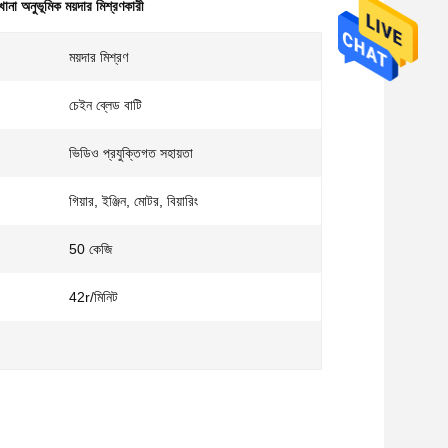
খানা অনুভূমিক ময়দার মিশ্রণকারী
ময়দার মিশ্রণ
চেইন ব্লেড বাটি
ভিডিও প্রযুক্তিগত সহায়তা
গিয়ার, ইঞ্জিন, মোটর, বিয়ারিং
50 কেজি
42r/মিনিট