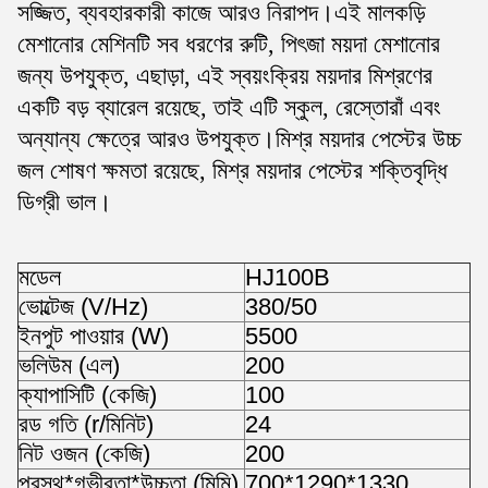
সজ্জিত, ব্যবহারকারী কাজে আরও নিরাপদ।এই মালকড়ি
মেশানোর মেশিনটি সব ধরণের রুটি, পিৎজা ময়দা মেশানোর
জন্য উপযুক্ত, এছাড়া, এই স্বয়ংক্রিয় ময়দার মিশ্রণের
একটি বড় ব্যারেল রয়েছে, তাই এটি স্কুল, রেস্তোরাঁ এবং
অন্যান্য ক্ষেত্রে আরও উপযুক্ত।মিশ্র ময়দার পেস্টের উচ্চ
জল শোষণ ক্ষমতা রয়েছে, মিশ্র ময়দার পেস্টের শক্তিবৃদ্ধি
ডিগ্রী ভাল।
মডেল
HJ100B
ভোল্টেজ (V/Hz)
380/50
ইনপুট পাওয়ার (W)
5500
ভলিউম (এল)
200
ক্যাপাসিটি (কেজি)
100
রড গতি (r/মিনিট)
24
নিট ওজন (কেজি)
200
প্রস্থ*গভীরতা*উচ্চতা (মিমি)
700*1290*1330