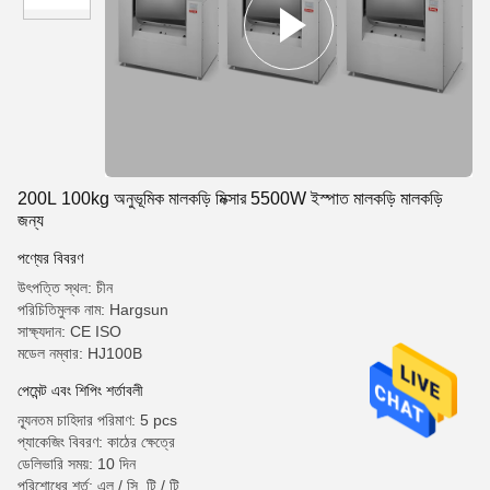
200L 100kg অনুভূমিক মালকড়ি মিক্সার 5500W ইস্পাত মালকড়ি মালকড়ি
জন্য
পণ্যের বিবরণ
উৎপত্তি স্থল: চীন
পরিচিতিমুলক নাম: Hargsun
সাক্ষ্যদান: CE ISO
মডেল নম্বার: HJ100B
পেমেন্ট এবং শিপিং শর্তাবলী
ন্যূনতম চাহিদার পরিমাণ: 5 pcs
প্যাকেজিং বিবরণ: কাঠের ক্ষেত্রে
ডেলিভারি সময়: 10 দিন
পরিশোধের শর্ত: এল / সি, টি / টি