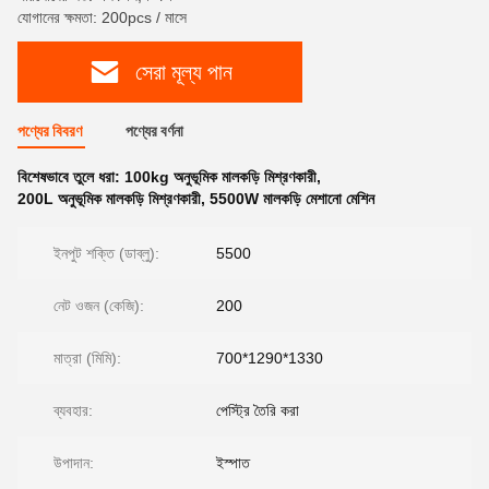
যোগানের ক্ষমতা: 200pcs / মাসে
সেরা মূল্য পান
পণ্যের বিবরণ
পণ্যের বর্ণনা
বিশেষভাবে তুলে ধরা:
100kg অনুভূমিক মালকড়ি মিশ্রণকারী
,
200L অনুভূমিক মালকড়ি মিশ্রণকারী
,
5500W মালকড়ি মেশানো মেশিন
ইনপুট শক্তি (ডাব্লু):
5500
নেট ওজন (কেজি):
200
মাত্রা (মিমি):
700*1290*1330
ব্যবহার:
পেস্ট্রি তৈরি করা
উপাদান:
ইস্পাত