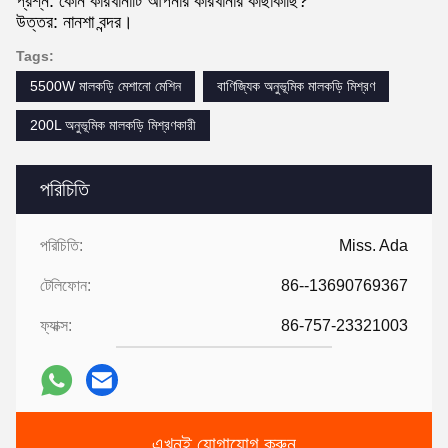
প্রশ্ন: কোন কারখানাটি আপনার কারখানার কাছাকাছি?
উত্তর: নানশা বন্দর।
Tags:
5500W মালকড়ি মেশানো মেশিন
বাণিজ্যিক অনুভূমিক মালকড়ি মিশ্রণ
200L অনুভূমিক মালকড়ি মিশ্রণকারী
পরিচিতি
পরিচিতি:
Miss. Ada
টেলিফোন:
86--13690769367
ফ্যাক্স:
86-757-23321003
এখনই যোগাযোগ করুন