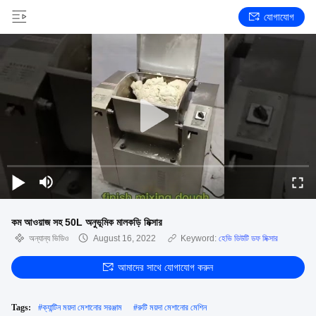
যোগাযোগ
কম আওয়াজ সহ 50L অনুভূমিক মালকড়ি মিক্সার
অন্যান্য ভিডিও
August 16, 2022
Keyword:
হেভি ডিউটি ​​ডফ মিক্সার
আমাদের সাথে যোগাযোগ করুন
Tags:
#
ক্যান্টিন ময়দা মেশানোর সরঞ্জাম
#
রুটি ময়দা মেশানোর মেশিন