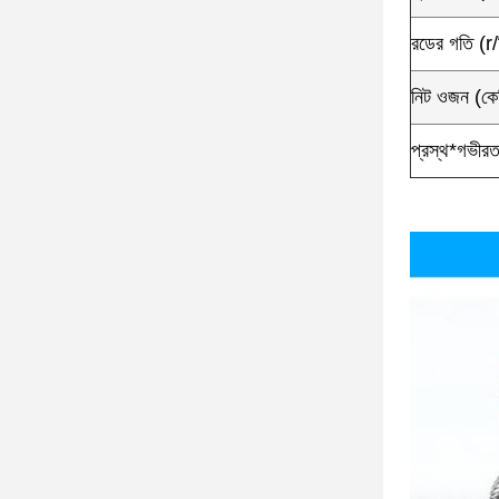
রডের গতি (r/
নিট ওজন (কে
প্রস্থ*গভীরতা