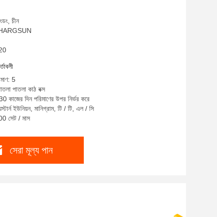
াংডং, চীন
াম: HARGSUN
M20
র্তাবলী
িমাণ: 5
পাতলা পাতলা কাঠ বক্স
30 কাজের দিন পরিমাণের উপর নির্ভর করে
স্টার্ন ইউনিয়ন, মানিগ্রাম, টি / টি, এল / সি
00 সেট / মাস
সেরা মূল্য পান