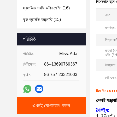
বিশেষভাবে তুলে 
স্বয়ংক্রিয় সবজি কাটার মেশিন
(16)
নাম:
ফুড প্রসেসিং যন্ত্রপাতি
(15)
মালপত্র:
পরিচিতি
মিশ্রণ বাট
মাত্রা (এল
পরিচিতি:
Miss. Ada
এইচ (ইঞ্চ
টেলিফোন:
86--13690769367
উপযুক্ত:
ফ্যাক্স:
86-757-23321003
নেট ওজন:
মিক্স ডিম কেকের
বেকারি যন্ত্র
এখনই যোগাযোগ করুন
বৈশিষ্ট্য:
1. ইউরোপীয় ন