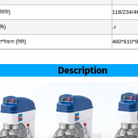
মিনিট)
118/234/4
জি)
.৫
*উচ্চতা (মিমি)
460*610*