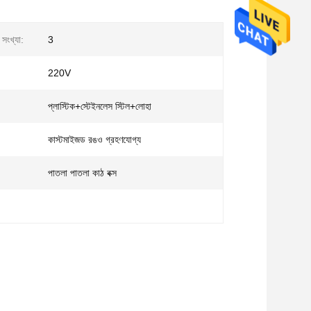
সংখ্যা:
3
220V
প্লাস্টিক+স্টেইনলেস স্টিল+লোহা
কাস্টমাইজড রঙও গ্রহণযোগ্য
পাতলা পাতলা কাঠ বক্স