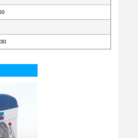
60
930