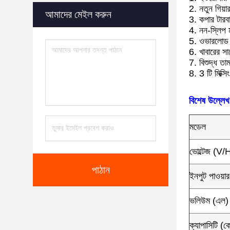
2. নতুন গিয়া
আমাদের মেইল ​​করুন
3. কপার টারবা
4. নন-স্লিপ 
5. ওভারলোড স
6. খাবারের স
7. বিশুদ্ধ তা
8. 3 টি মিক্
বিশেষ উল্লেখ
মডেল
ভোল্টেজ (V/
পাঠান
ইনপুট পাওয়
ভলিউম (এল)
ক্যাপাসিটি (ক