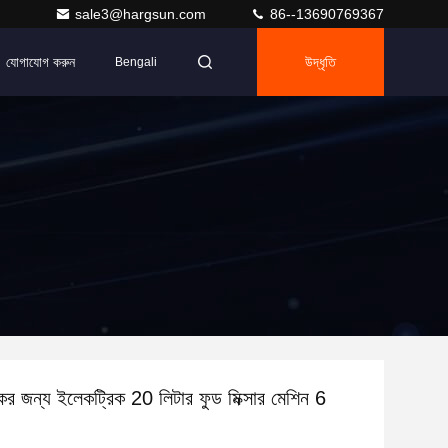
sale3@hargsun.com
86--13690769367
যোগাযোগ করুন
উদ্ধৃতি
Bengali
কের জন্য ইলেকট্রিক 20 লিটার ফুড মিক্সার মেশিন 6