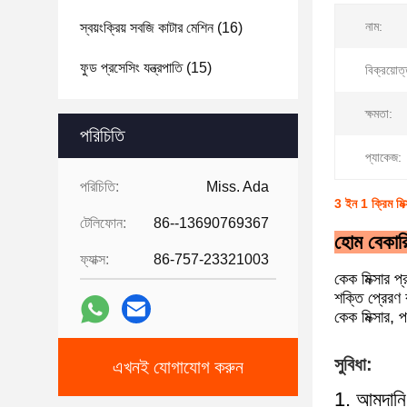
নাম:
স্বয়ংক্রিয় সবজি কাটার মেশিন
(16)
ফুড প্রসেসিং যন্ত্রপাতি
(15)
বিক্রয়োত
ক্ষমতা:
পরিচিতি
প্যাকেজ:
পরিচিতি:
Miss. Ada
3 ইন 1 ক্রিম মিক
টেলিফোন:
86--13690769367
হোম বেকারি
ফ্যাক্স:
86-757-23321003
কেক মিক্সার প্
শক্তি প্রেরণ 
কেক মিক্সার,
সুবিধা:
এখনই যোগাযোগ করুন
1. আমদানি 