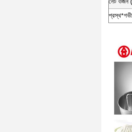
নেট ওজন 
প্রস্থ*গভী