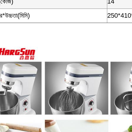
(কেজি)
14
র*উচ্চতা(মিমি)
250*410