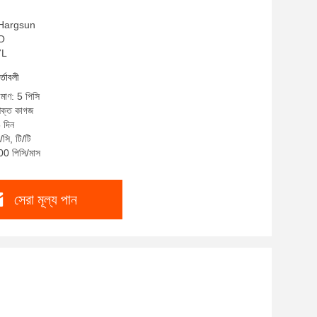
: Hargsun
SO
7L
র্তাবলী
িমাণ: 5 পিসি
 শক্ত কাগজ
 দিন
সি, টি/টি
200 পিসি/মাস
সেরা মূল্য পান