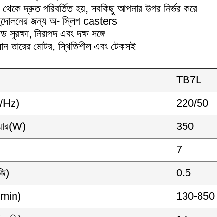
 থেকে দ্রুত পরিবর্তিত হয়, সবকিছু আপনার উপর নির্ভর করে
্দোলনের জন্য অ- স্লিপ casters
সুরক্ষা, নিরাপদ এবং দক্ষ সঙ্গে
মান তারের মোটর, স্থিতিশীল এবং টেকসই
TB7L
V/Hz)
220/50
য়ার(W)
350
7
জি)
0.5
/min)
130-850