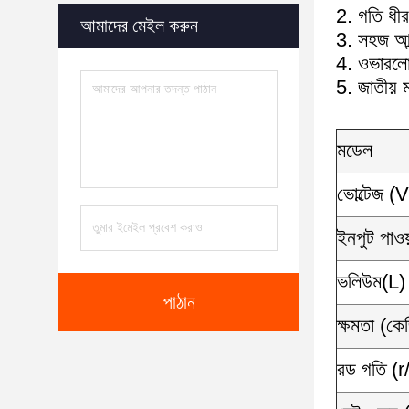
2. গতি ধীর
আমাদের মেইল ​​করুন
3. সহজ আন
4. ওভারলোড 
5. জাতীয় 
মডেল
ভোল্টেজ (
ইনপুট পাও
ভলিউম(L)
পাঠান
ক্ষমতা (কে
রড গতি (r