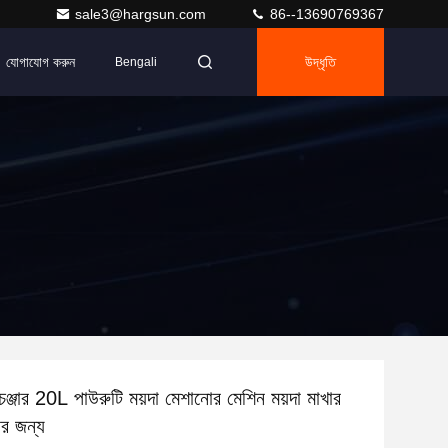
sale3@hargsun.com
86--13690769367
যোগাযোগ করুন
উদ্ধৃতি
Bengali
 চেঞ্জার 20L পাউরুটি ময়দা মেশানোর মেশিন ময়দা মাখার
ির জন্য