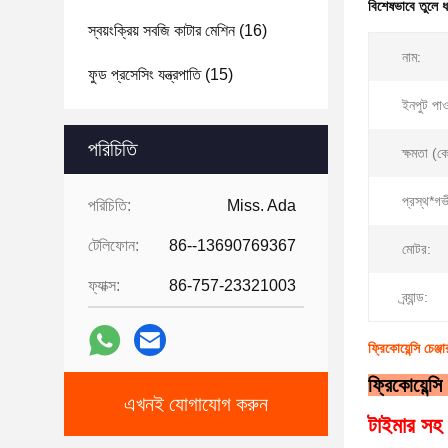
বিশেষভাবে তুলে 
স্বয়ংক্রিয় সবজি কাটার মেশিন
(16)
নাম:
ফুড প্রসেসিং যন্ত্রপাতি
(15)
ইনপুট পা
পরিচিতি
ক্ষমতা (ক
প্রস্থ*গভ
পরিচিতি:
Miss. Ada
টেলিফোন:
86--13690769367
মোটর:
ফ্যাক্স:
86-757-23321003
ব্র্যান্ড:
ফ্রিকোয়েন্সি চেঞ
ফ্রিকোয়েন্স
এখনই যোগাযোগ করুন
টাইমার সহ ফ্