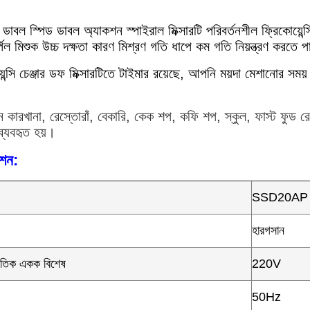
াবল স্পিড ডাবল অ্যাকশন স্পাইরাল মিক্সারটি পরিবর্তনশীল ফ্রিকোয়েন
র্পিল মিশুক উচ্চ দক্ষতা কারণ মিশ্রণ গতি ধাপে কম গতি নিয়ন্ত্রণ করতে প
েন্সি চেঞ্জার ডফ মিক্সারটিতে টাইমার রয়েছে, আপনি ময়দা মেশানোর স
কারখানা, রেস্তোরাঁ, বেকারি, কেক শপ, কফি শপ, স্কুল, ফাস্ট ফুড রেস্তোর
ব্যবহৃত হয়।
েশন:
SSD20AP
হারগসান
্যুতিক একক বিশেষ
220V
50Hz