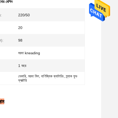
শানোর মেশিন
):
220/50
20
ি):
98
ময়দা kneading
1 বছর
বেকারি, ময়দা মিল, বাণিজ্যিক ক্যাটারিং, স্ন্যাক ফুড
ফ্যাক্টরি
জাম