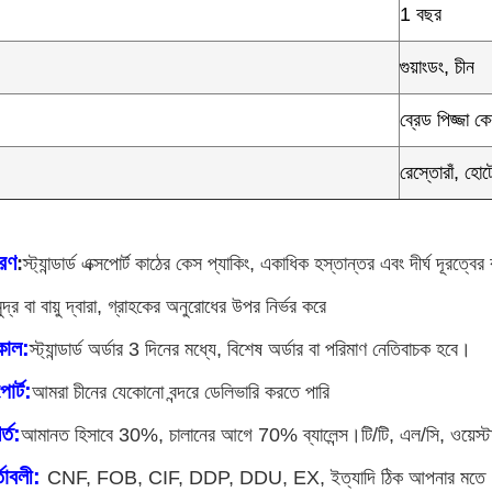
1 বছর
গুয়াংডং, চীন
ব্রেড পিজ্জা ক
রেস্তোরাঁ, হো
বরণ
:
স্ট্যান্ডার্ড এক্সপোর্ট কাঠের কেস প্যাকিং, একাধিক হস্তান্তর এবং দীর্ঘ দূরত্বে
ুদ্র বা বায়ু দ্বারা, গ্রাহকের অনুরোধের উপর নির্ভর করে
কাল:
স্ট্যান্ডার্ড অর্ডার 3 দিনের মধ্যে, বিশেষ অর্ডার বা পরিমাণ নেতিবাচক হবে।
োর্ট:
আমরা চীনের যেকোনো বন্দরে ডেলিভারি করতে পারি
্ত:
আমানত হিসাবে 30%, চালানের আগে 70% ব্যালেন্স।টি/টি, এল/সি, ওয়েস্টার্ন
তাবলী:
CNF, FOB, CIF, DDP, DDU, EX, ইত্যাদি ঠিক আপনার মতে