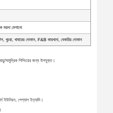
েক ময়দা মেশানো
টেল, খুচরা, খাবারের দোকান, F&B কারখানা, বেকারির দোকান
র বায়ু/সামুদ্রিক শিপিংয়ের জন্য উপযুক্ত।
 ইউনিয়ন, পেপ্যাল ​​ইত্যাদি।
।