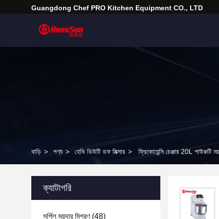
Guangdong Chef PRO Kitchen Equipment CO., LTD
বাড়ি
>
পণ্য
>
হেভি ডিউটি ​​ডফ মিক্সার
>
ফ্রিকোয়েন্সি চেঞ্জার 20L পাউরুটি ম
ক্যাটাগরি
সর্পিল ময়দার মিশ্রণ
(48)