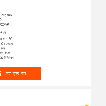
: Hargsun
SO
SSD20AP
র্তাবলী
িমাণ: 5 পিসি
াঠের ক্ষেত্রে
 দিন
সি, টি/টি,
500 পিসি/মাস
সেরা মূল্য পান