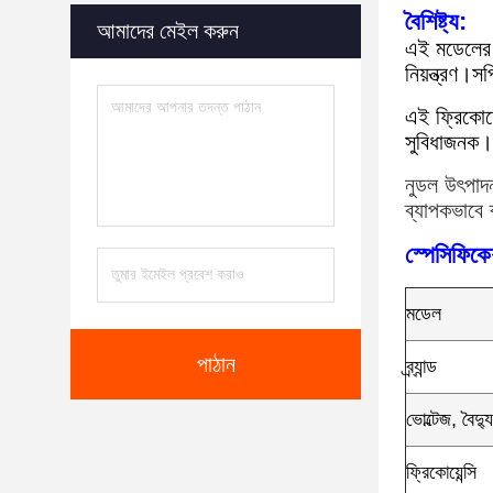
বৈশিষ্ট্য:
আমাদের মেইল ​​করুন
এই মডেলের ড
নিয়ন্ত্রণ।স
এই ফ্রিকোয়
সুবিধাজনক।
নুডল উৎপাদন 
ব্যাপকভাবে 
স্পেসিফিক
মডেল
পাঠান
ব্র্যান্ড
ভোল্টেজ, বৈদ
ফ্রিকোয়েন্সি