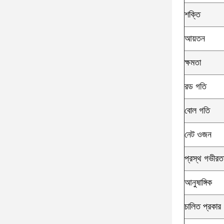
শক্তি
আয়তন
ক্ষমতা
রড গতি
বোল গতি
নেট ওজন
প্রস্থ গভীরতা
আনুষাঙ্গিক
চালিত প্রকার