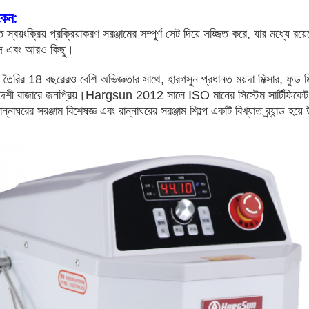
কেন:
্বয়ংক্রিয় প্রক্রিয়াকরণ সরঞ্জামের সম্পূর্ণ সেট দিয়ে সজ্জিত করে, যার মধ্যে রয়ে
 লেদ এবং আরও কিছু।
াতি তৈরির 18 বছরেরও বেশি অভিজ্ঞতার সাথে, হারগসুন প্রধানত ময়দা মিক্সার, ফুড ম
িদেশী বাজারে জনপ্রিয়।Hargsun 2012 সালে ISO মানের সিস্টেম সার্টিফিকে
াঘরের সরঞ্জাম বিশেষজ্ঞ এবং রান্নাঘরের সরঞ্জাম শিল্পে একটি বিখ্যাত ব্র্যান্ড হয়