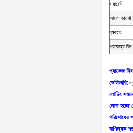
ওয়ারেন্টি
আসল জায়গা
ব্যবহার
প্রযোজ্য শিল্প
প্যাকেজ বি
ডেলিভারি:
সম
লোডিং সময়
লোড হচ্ছে প
পরিশোধের শর
বাণিজ্যক শর্