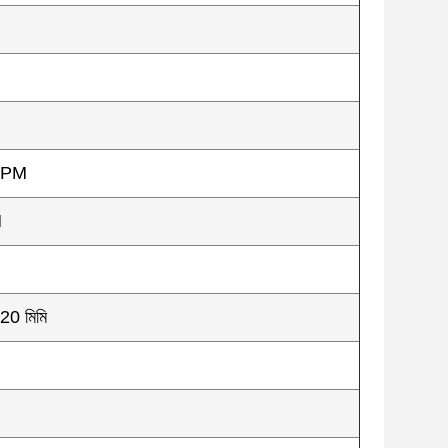
RPM
M
0 মিমি