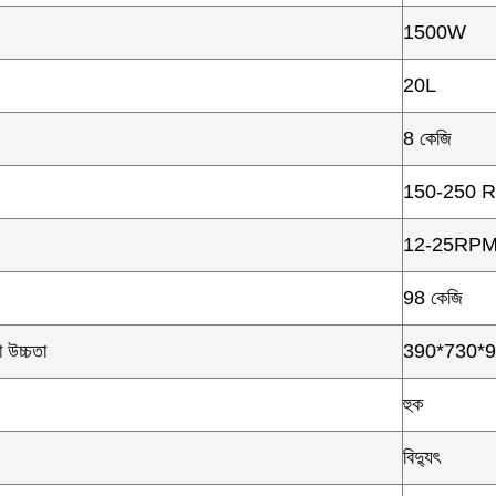
1500W
20L
8 কেজি
150-250 
12-25RP
98 কেজি
 উচ্চতা
390*730*92
হুক
বিদ্যুৎ