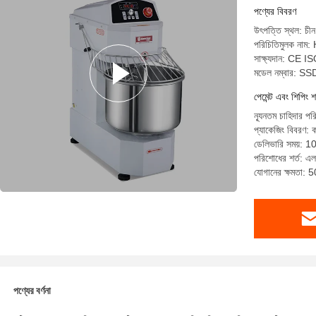
পণ্যের বিবরণ
উৎপত্তি স্থল: চীন
পরিচিতিমুলক নাম
সাক্ষ্যদান: CE I
মডেল নম্বার: 
পেমেন্ট এবং শিপিং শ
ন্যূনতম চাহিদার পর
প্যাকেজিং বিবরণ: ক
ডেলিভারি সময়: 10
পরিশোধের শর্ত: এল/
যোগানের ক্ষমতা: 
পণ্যের বর্ণনা