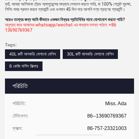
হ্যাঁ, আমরা আলিবাবা ট্রেড অ্যাসুরেন্সের মাধ্যমে লেনদেন করতে পারি, যা 100% পেমেন্ট সুরক্ষা, 
শিপিং সময় প্রদান করবে 
গ্যারান্টি এবং গুণমান 
45 দিন পরে আপনি পণ্য গ্রহণের গ্যারান্টি।
আরও তথ্যের জন্য আমি কীভাবে একজন বিক্রয় প্রতিনিধির সাথে যোগাযোগ করতে পারি?
অনুগ্রহ করে আমাদের whatsapp/wechat এর মাধ্যমে তদন্ত পাঠান: +86 
13690769367
Tags:
40L রুটি মালকড়ি মেশানো মেশিন
30L রুটি মালকড়ি মেশানো মেশিন
8 কেজি সর্পিল মিক্সার
পরিচিতি
পরিচিতি:
Miss. Ada
টেলিফোন:
86--13690769367
ফ্যাক্স:
86-757-23321003