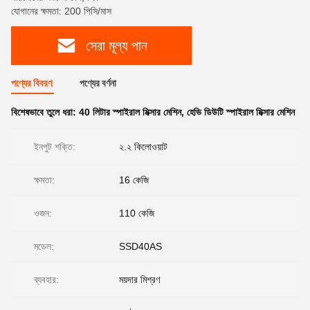
যোগানের ক্ষমতা: 200 পিসি/মাস
সেরা মূল্য পান
পণ্যের বিবরণ
পণ্যের বর্ণনা
বিশেষভাবে তুলে ধরা:
40 লিটার স্পাইরাল মিক্সার মেশিন
,
হেভি ডিউটি ​​স্পাইরাল মিক্সার মেশিন
ইনপুট শক্তি:
২.২ কিলোওয়াট
ক্ষমতা:
16 কেজি
ওজন:
110 কেজি
মডেল:
SSD40AS
ব্যবহার:
ময়দার মিশ্রণ