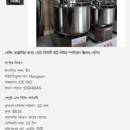
বেকিং ফ্যাক্টরির জন্য হেভি ডিউটি ​​40 লিটার স্পাইরাল মিক্সার মেশিন
পণ্যের বিবরণ
উৎপত্তি স্থল: চীন
পরিচিতিমুলক নাম: Hargsun
সাক্ষ্যদান: CE ISO
মডেল নম্বার: SSD40AS
পেমেন্ট এবং শিপিং শর্তাবলী
ন্যূনতম চাহিদার পরিমাণ: 10 খানা
মূল্য: $516
প্যাকেজিং বিবরণ: কাঠের ক্ষেত্রে
ডেলিভারি সময়: 15 দিন
পরিশোধের শর্ত: এল/সি, টি/টি