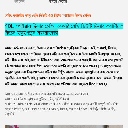
প্যাকেজ:
কাঠের ক্ষেত্রে
বেকিং ফ্যাক্টরির জন্য হেভি ডিউটি ​​40 লিটার স্পাইরাল মিক্সার মেশিন
40L স্পাইরাল মিক্সার মেশিন বেকারি হেভি ডিউটি ​​মিক্সার কমার্শিয়াল
কিচেন ইকুইপমেন্ট সরবরাহকারী
আমরা কঠোরভাবে নকশা, উত্পাদন এবং পরিদর্শনের প্রক্রিয়া নিয়ন্ত্রণ করি, পরামর্শ, বিপণন,
রক্ষণাবেক্ষণে সমাবেশ পরিষেবা প্রদান করি এবং প্রযুক্তি এবং উপাদানগুলি বিনামূল্যে সরবরাহ
করি।সিই এবং আইএসও সার্টিফিকেশন এবং 2
4
মাসের মানের গ্যারান্টি প্রদান করা হবে।আপনি
যদি আমাদের সাথে সহযোগিতা করেন তবে আপনি আশ্বস্ত থাকতে পারেন।
সর্বোত্তম মানের,
অনুকূল মূল্য এবং বিক্রয়োত্তর পরিষেবার নিখুঁত কারণে, আমরা ক্লায়েন্টদের কাছ থেকে ভাল
ক্রেডিট এবং খ্যাতি পাই। আমাদের দক্ষতা এবং ব্যবসায়িক জ্ঞান ব্যবহার করে, আমরা বিশ্বাস
করি আমরা আরও দক্ষ পণ্য এবং আরও ভাল পরিষেবা এবং সহায়তা দিতে সক্ষম হব।
আমাদের ব্যবসা দেশীয় বাজার এবং রপ্তানি বাজার উভয়ই কভার করে
আমাদের বেকিং সরঞ্জাম ক্লায়েন্টদের কিছু প্রতিক্রিয়া
সাধারণত, আমাদের গ্রাহকরা তাদের দোকান বা বেকিং কারখানার জন্য একটি সম্পূর্ণ সেট বেকিং 
সরঞ্জাম কিনবেন, যার মধ্যে সব ধরনের ওভেন, মিক্সার, প্রুফার (
গাঁজন মেশিন
), 
শেপিং মেশিন
,
ইত্যাদি