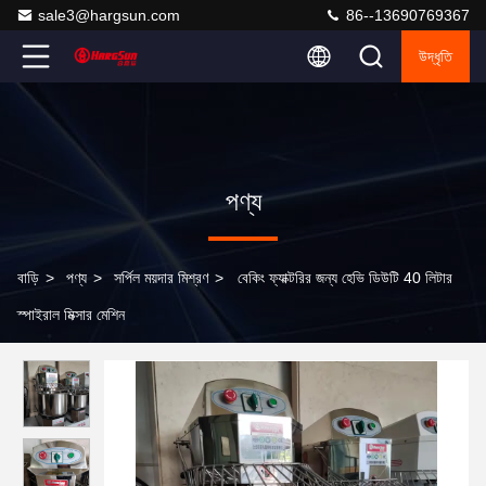
sale3@hargsun.com
86--13690769367
উদ্ধৃতি
পণ্য
বাড়ি
>
পণ্য
>
সর্পিল ময়দার মিশ্রণ
>
বেকিং ফ্যাক্টরির জন্য হেভি ডিউটি ​​40 লিটার
স্পাইরাল মিক্সার মেশিন