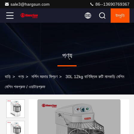
sale3@hargsun.com
86--13690769367
উদ্ধৃতি
পণ্য
বাড়ি
>
পণ্য
>
সর্পিল ময়দার মিশ্রণ
>
30L 12kg বাণিজ্যিক রুটি মালকড়ি মেশিন
মেশিন শকপ্রুফ / ওয়াটারপ্রুফ