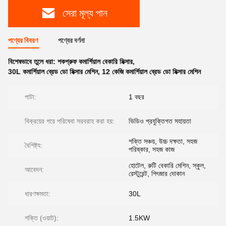
সেরা মূল্য পান
পণ্যের বিবরণ
পণ্যের বর্ণনা
বিশেষভাবে তুলে ধরা:
শকপ্রুফ কমার্শিয়াল বেকারি মিক্সার
,
30L কমার্শিয়াল ব্রেড ডো মিক্সার মেশিন
,
12 কেজি কমার্শিয়াল ব্রেড ডো মিক্সার মেশিন
পাটা:
1 বছর
বিক্রয়ের পরে পরিষেবা সরবরাহ করা হয়:
ভিডিও প্রযুক্তিগত সহায়তা
শক্তি সঞ্চয়, উচ্চ দক্ষতা, সহজ
বৈশিষ্ট্য:
পরিষ্কার, সহজ কাজ
হোটেল, রুটি বেকারি মেশিন, স্কুল,
আবেদন:
রেস্টুরেন্ট, পিৎজার দোকান
ধারণক্ষমতা:
30L
শক্তি (ওয়াট):
1.5KW