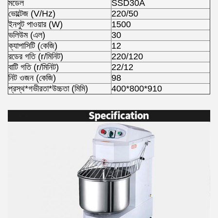
মডেল
SSD30A
ভোল্টেজ (V/Hz)
220/50
ইনপুট পাওয়ার (W)
1500
ভলিউম (এল)
30
ক্যাপাসিটি (কেজি)
12
রডের গতি (r/মিনিট)
220/120
বাটি গতি (r/মিনিট)
22/12
নিট ওজন (কেজি)
98
প্রস্থ*গভীরতা*উচ্চতা (মিমি)
400*800*910