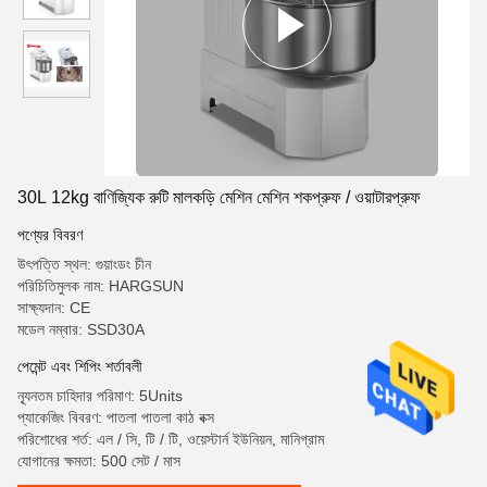
30L 12kg বাণিজ্যিক রুটি মালকড়ি মেশিন মেশিন শকপ্রুফ / ওয়াটারপ্রুফ
পণ্যের বিবরণ
উৎপত্তি স্থল: গুয়াংডং চীন
পরিচিতিমুলক নাম: HARGSUN
সাক্ষ্যদান: CE
মডেল নম্বার: SSD30A
পেমেন্ট এবং শিপিং শর্তাবলী
ন্যূনতম চাহিদার পরিমাণ: 5Units
প্যাকেজিং বিবরণ: পাতলা পাতলা কাঠ বক্স
পরিশোধের শর্ত: এল / সি, টি / টি, ওয়েস্টার্ন ইউনিয়ন, মানিগ্রাম
যোগানের ক্ষমতা: 500 সেট / মাস