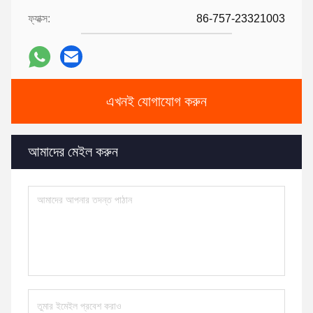
ফ্যাক্স:
86-757-23321003
এখনই যোগাযোগ করুন
আমাদের মেইল ​​করুন