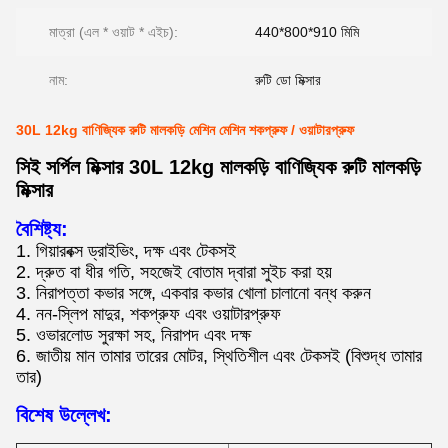
মাত্রা (এল * ওয়াট * এইচ):
440*800*910 মিমি
নাম:
রুটি ডো মিক্সার
30L 12kg বাণিজ্যিক রুটি মালকড়ি মেশিন মেশিন শকপ্রুফ / ওয়াটারপ্রুফ
সিই সর্পিল মিক্সার 30L 12kg মালকড়ি বাণিজ্যিক রুটি মালকড়ি
মিক্সার
বৈশিষ্ট্য:
1. গিয়ারবক্স ড্রাইভিং, দক্ষ এবং টেকসই
2. দ্রুত বা ধীর গতি, সহজেই বোতাম দ্বারা সুইচ করা হয়
3. নিরাপত্তা কভার সঙ্গে, একবার কভার খোলা চালানো বন্ধ করুন
4. নন-স্লিপ মাদুর, শকপ্রুফ এবং ওয়াটারপ্রুফ
5. ওভারলোড সুরক্ষা সহ, নিরাপদ এবং দক্ষ
6. জাতীয় মান তামার তারের মোটর, স্থিতিশীল এবং টেকসই (বিশুদ্ধ তামার
তার)
বিশেষ উল্লেখ: