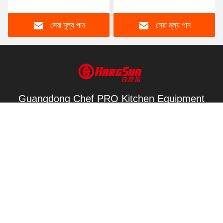
স্ট্যান্ড
কিলোওয়াট শক্তি
সেরা মূল্য পান
সেরা মূল্য পান
Guangdong Chef PRO Kitchen Equipment
CO., LTD
sale3@hargsun.com
86--13690769367
না।
চীন ভাল মানের সর্পিল ময়দার মিশ্রণ সরবরাহকারী. কপিরাইট © 2021-2026