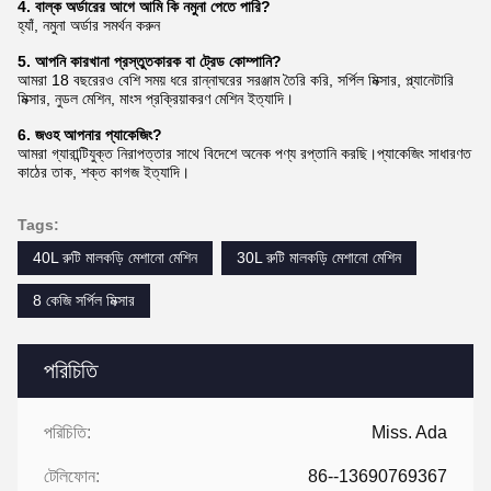
4. বাল্ক অর্ডারের আগে আমি কি নমুনা পেতে পারি?
হ্যাঁ, নমুনা অর্ডার সমর্থন করুন
5. আপনি কারখানা প্রস্তুতকারক বা ট্রেড কোম্পানি?
আমরা 18 বছরেরও বেশি সময় ধরে রান্নাঘরের সরঞ্জাম তৈরি করি, সর্পিল মিক্সার, প্ল্যানেটারি
মিক্সার, নুডল মেশিন, মাংস প্রক্রিয়াকরণ মেশিন ইত্যাদি।
6. জ
ওহ আপনার প্যাকেজিং?
আমরা গ্যারান্টিযুক্ত নিরাপত্তার সাথে বিদেশে অনেক পণ্য রপ্তানি করছি।প্যাকেজিং সাধারণত
কাঠের তাক, শক্ত কাগজ ইত্যাদি।
Tags:
40L রুটি মালকড়ি মেশানো মেশিন
30L রুটি মালকড়ি মেশানো মেশিন
8 কেজি সর্পিল মিক্সার
পরিচিতি
পরিচিতি:
Miss. Ada
টেলিফোন:
86--13690769367