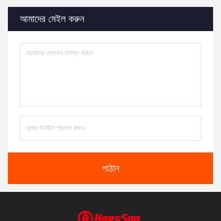
আমাদের মেইল ​​করুন
পাঠান