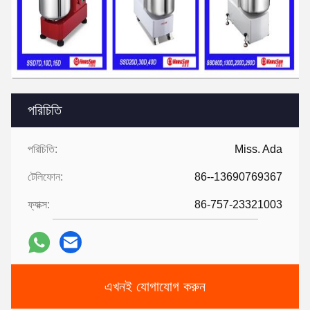
পরিচিতি
পরিচিতি:
Miss. Ada
টেলিফোন:
86--13690769367
ফ্যাক্স:
86-757-23321003
এখনই যোগাযোগ করুন