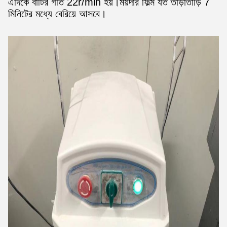
এদিকে বাটির গতি 22r/min হয়।ময়দার ফিল্ম যত তাড়াতাড়ি 7
মিনিটের মধ্যে বেরিয়ে আসবে।